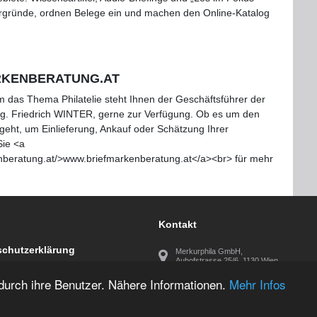
ergründe, ordnen Belege ein und machen den Online-Katalog
KENBERATUNG.AT
m das Thema Philatelie steht Ihnen der Geschäftsführer der
. Friedrich WINTER, gerne zur Verfügung. Ob es um den
eht, um Einlieferung, Ankauf oder Schätzung Ihrer
ie <a
enberatung.at/>www.briefmarkenberatung.at</a><br> für mehr
Kontakt
chutzerklärung
Merkurphila GmbH,
Auhofstrasse 25/6, 1130 Wien
durch ihre Benutzer. Nähere Informationen.
Mehr Infos
Rufen Sie uns an: 0043 (01) 23 683 27