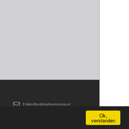
E-Mail
office@briefmarkenshop.at
Fax
Ok,
0043 (01)36 712 98
verstanden