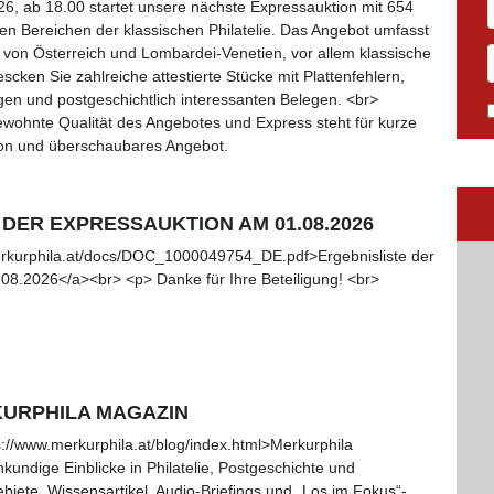
, ab 18.00 startet unsere nächste Expressauktion mit 654
n Bereichen der klassischen Philatelie. Das Angebot umfasst
von Österreich und Lombardei-Venetien, vor allem klassische
cken Sie zahlreiche attestierte Stücke mit Plattenfehlern,
en und postgeschichtlich interessanten Belegen. <br>
gewohnte Qualität des Angebotes und Express steht für kurze
tion und überschaubares Angebot.
 DER EXPRESSAUKTION AM 01.08.2026
erkurphila.at/docs/DOC_1000049754_DE.pdf>Ergebnisliste der
08.2026</a><br> <p> Danke für Ihre Beteiligung! <br>
KURPHILA MAGAZIN
://www.merkurphila.at/blog/index.html>Merkurphila
kundige Einblicke in Philatelie, Postgeschichte und
ete. Wissensartikel, Audio-Briefings und „Los im Fokus“-