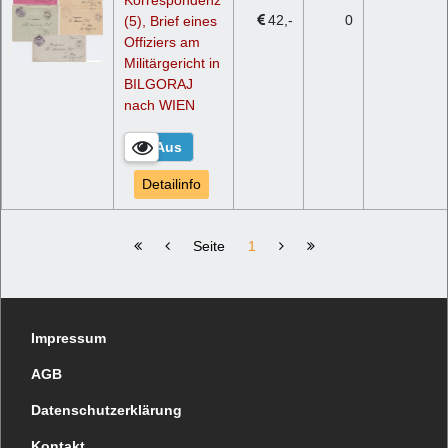
42
0
(5), Brief eines
Offiziers am
Militärgericht in
BILGORAJ
nach WIEN
Detailinfo
Jump to start
Previous
Next
Jump to end
Seite
1
Impressum
AGB
Datenschutzerklärung
Kontakt