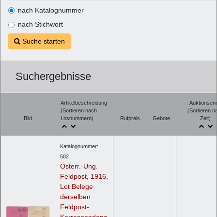
nach Katalognummer
nach Stichwort
Suche starten
Suchergebnisse
Artikelbeschreibung
Auktionsen
(Sortieren nach
(Sortieren n
Bild
Losnummern)
Rufpreis
Gebote
Zeit)
Katalognummer:
582
Österr.-Ung.
Feldpost, 1916,
Lot Belege
derselben
Feldpost-
Korrespondenz